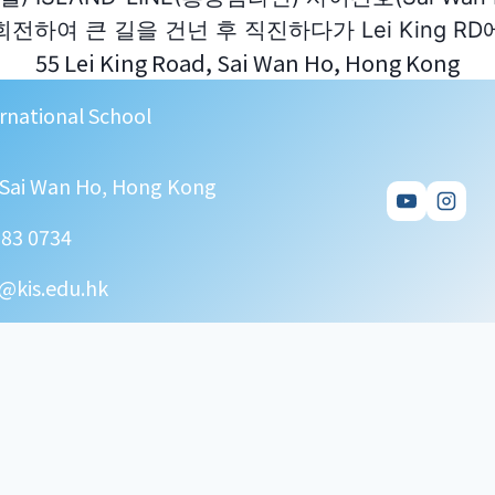
전하여 큰 길을 건넌 후 직진하다가 Lei King 
55 Lei King Road, Sai Wan Ho, Hong Kong
rnational School
, Sai Wan Ho, Hong Kong
583 0734
@kis.edu.hk