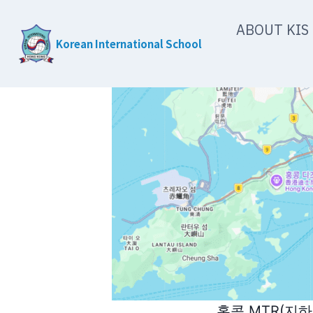
Skip
ABOUT KIS
to
Korean International School
content
홍콩 MTR(지하철