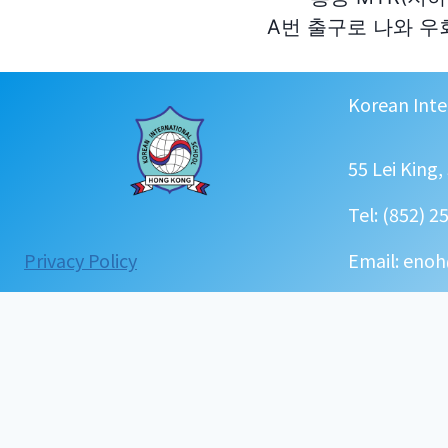
A번 출구로 나와 우회
Korean Inte
55 Lei King
Tel: (852) 2
:
Privacy Policy
Email: enoh
Location