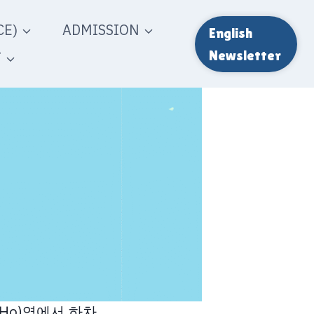
E)
ADMISSION
English
T
Newsletter
n Ho)역에서 하차