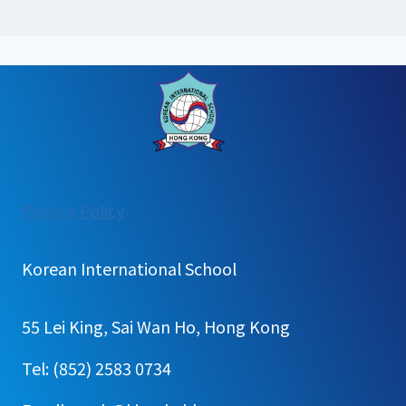
:
Privacy Policy
홍
콩
Korean International School
한
국
55 Lei King, Sai Wan Ho, Hong Kong
국
제
Tel: (852) 2583 0734
학